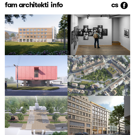
fam architekti
info
cs